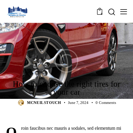
0
RIMS
How to choose the right tires for
your car
MCNEILSTOUCH
June 7, 2024
0
Comments
Q
roin faucibus nec mauris a sodales, sed elementum mi