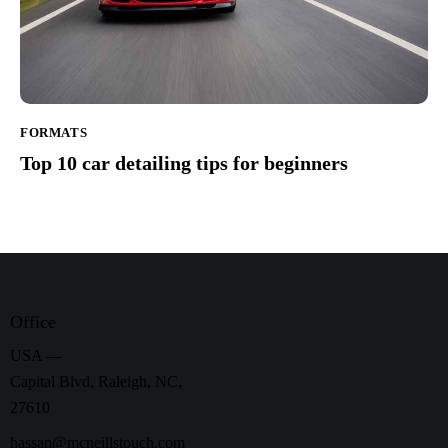
FORMATS
Top 10 car detailing tips for beginners
Office
USA —
Capital Blvd, Raleigh, NC,
27610
hassan@mcneillstouch.com