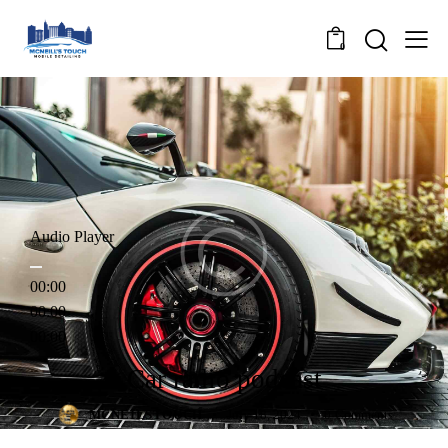
0
Audio Player
00:00
00:00
00:00
FORMATS
Car radio podcast
MCNEILSTOUCH
July 18, 2024
0
Comments