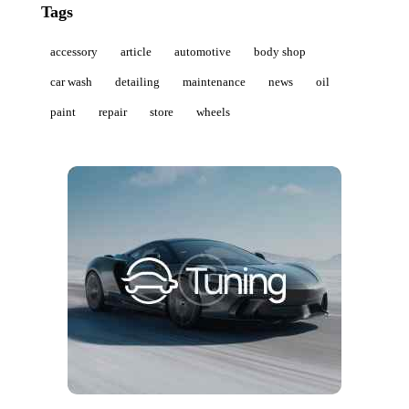
Tags
accessory
article
automotive
body shop
car wash
detailing
maintenance
news
oil
paint
repair
store
wheels