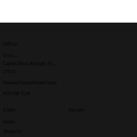
Office
USA —
Capital Blvd, Raleigh, NC,
27610
hassan@mcneillstouch.com
919 638 5518
Links
Socials
Home
About Us