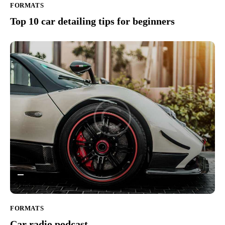
FORMATS
Top 10 car detailing tips for beginners
Audio Player
00:00
00:00
FORMATS
00:00
Car radio podcast