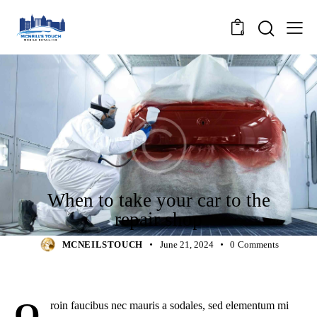
0
REPAIRS
When to take your car to the
repair shop
MCNEILSTOUCH
June 21, 2024
0
Comments
Q
roin faucibus nec mauris a sodales, sed elementum mi