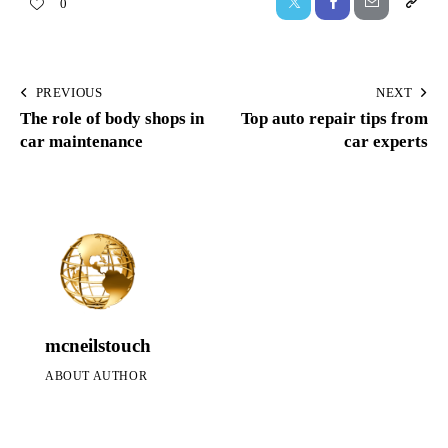
0
PREVIOUS
NEXT
The role of body shops in
Top auto repair tips from
car maintenance
car experts
mcneilstouch
ABOUT AUTHOR