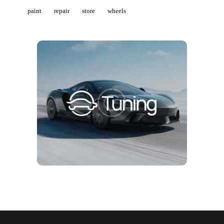
paint
repair
store
wheels