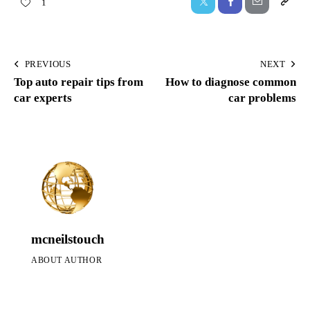
1
PREVIOUS
NEXT
Top auto repair tips from
How to diagnose common
car experts
car problems
mcneilstouch
ABOUT AUTHOR