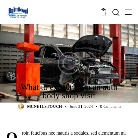
0
REPAIRS
What to expect from an auto
body shop visit
MCNEILSTOUCH
June 21, 2024
0
Comments
Q
roin faucibus nec mauris a sodales, sed elementum mi